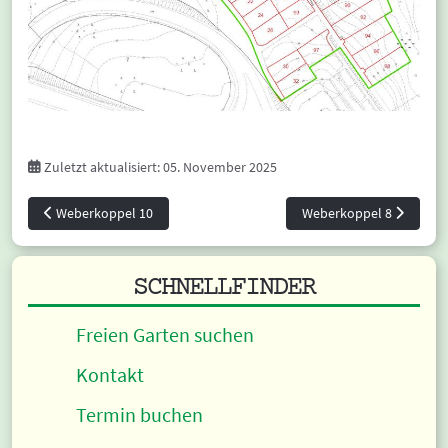
Zuletzt aktualisiert: 05. November 2025
Vorheriger Beitrag: Weberkoppel 10
Nächster Beitrag: Weber
Weberkoppel 10
Weberkoppel 8
SCHNELLFINDER
Freien Garten suchen
Kontakt
Termin buchen