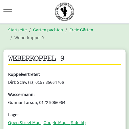
Mobile Menu Toggle
Startseite
Garten pachten
Freie Gärten
Weberkoppel 9
WEBERKOPPEL 9
Koppelvertreter:
Dirk Schwarz, 0157 85664706
Wassermann:
Gunnar Larson, 0172 9066964
Lage:
Open Street Map
|
Google Maps (Satellit)