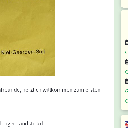
G
G
nfreunde, herzlich willkommen zum ersten
G
G
erger Landstr. 2d